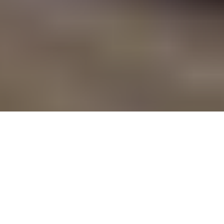
Benoît
« homme
XVI
le plus élé­gant du
ECRIT PAR
Maïté Charles
monde ». Ce classe­
ment de la revue
ENQUÊTE DE
améri­caine Esquire
Alix Cou­tures et Maïté
en 2016 rompt avec