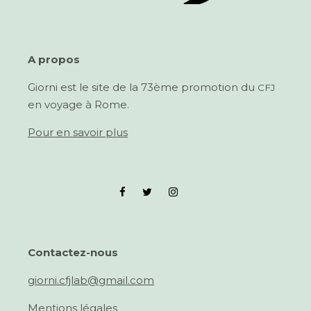
A pro­pos
Giorni est le site de la 73ème pro­mo­tion du
CFJ
en voy­age à Rome.
Pour en savoir plus
Con­tactez-nous
giorni.cfjlab@gmail.com
Men­tions légales