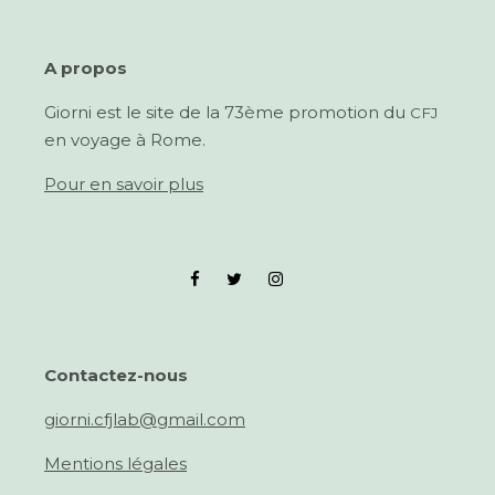
A pro­pos
Giorni est le site de la 73ème pro­mo­tion du
CFJ
en voy­age à Rome.
Pour en savoir plus
Con­tactez-nous
giorni.cfjlab@gmail.com
Men­tions légales