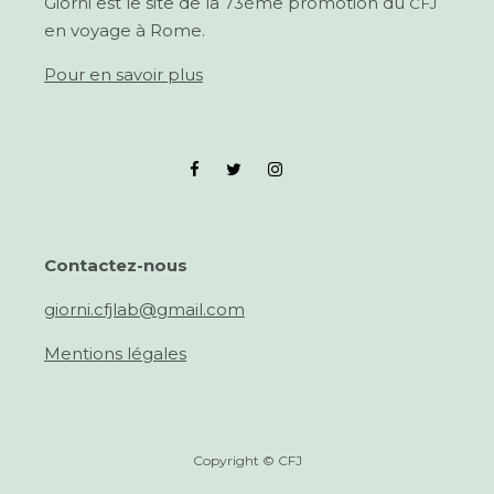
Giorni est le site de la 73ème pro­mo­tion du
CFJ
en voy­age à Rome.
Pour en savoir plus
Con­tactez-nous
giorni.cfjlab@gmail.com
Men­tions légales
Copyright © CFJ