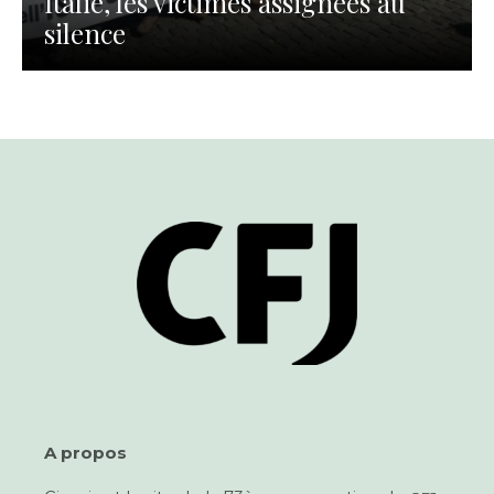
Italie, les victimes assignées au
silence
A pro­pos