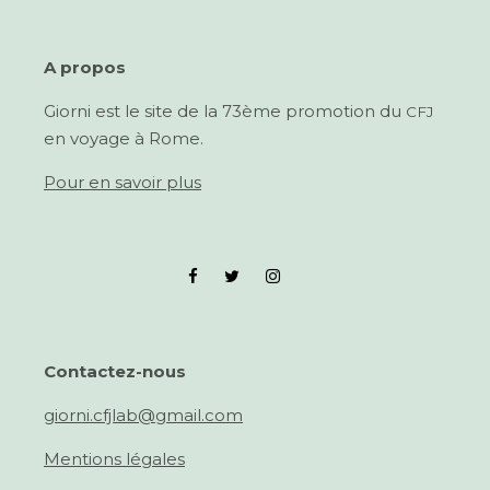
A pro­pos
Giorni est le site de la 73ème pro­mo­tion du
CFJ
en voy­age à Rome.
Pour en savoir plus
Con­tactez-nous
giorni.cfjlab@gmail.com
Men­tions légales